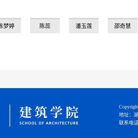
陈梦婷
陈蕊
潘玉莲
邵奇慧
Copyr
地址：湖
联系电话：0